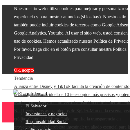
Nuestro sitio web utiliza cookies para mejorar y personalizar su
experiencia y para mostrar anuncios (si los hay). Nuestro sitio 
también puede incluir cookies de terceros como Google Adsens
Google Analytics, Youtube. Al usar el sitio web, usted consiente
uso de cookies. Hemos actualizado nuestra Política de Privacid
Por favor, haga clic en el botón para consultar nuestra Política 
Privacidad.
Ok, acepto
Tendencia
Alianza entre Disney y TikTok facilita la creación de contenido
personajes reconocidos
Los 10 telescopios más precisos y poten
usados para observar el universo
La relación entre la herramient
El Salvador
Ned Leeds y los avistamientos de Spider-Man en la escena post
Inversiones y negocios
créditos
Cómo la RSE en Chile impulsa la transparencia en
Responsabilidad Social
proyectos locales
Microbiota intestinal: un aliado esencial para l
Cultura y ocio