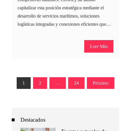
capitalizar esta posición estratégica mediante el
desarrollo de servicios marítimos, soluciones
logísticas integradas y conexiones eficientes que…
Leer Más
Paginación
1
2
…
24
Próximo
de
entradas
Destacados