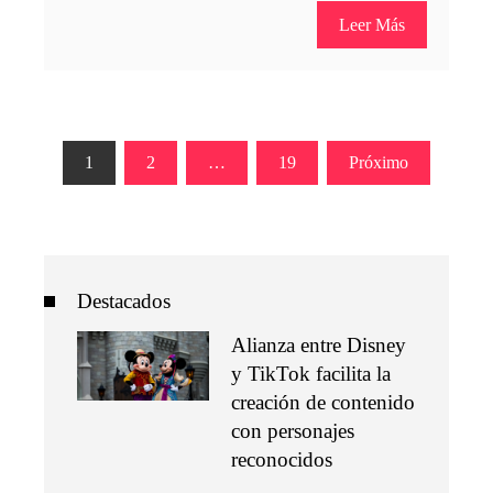
Leer Más
Paginación
1
2
…
19
Próximo
de
entradas
Destacados
Alianza entre Disney
y TikTok facilita la
creación de contenido
con personajes
reconocidos