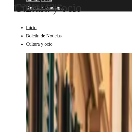
Cultura y ocio
características universales
Ciencia y tecnología
Inicio
Boletín de Noticias
Cultura y ocio