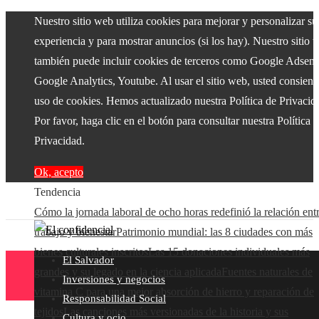
Nuestro sitio web utiliza cookies para mejorar y personalizar su
experiencia y para mostrar anuncios (si los hay). Nuestro sitio 
también puede incluir cookies de terceros como Google Adsens
Google Analytics, Youtube. Al usar el sitio web, usted consiente
uso de cookies. Hemos actualizado nuestra Política de Privacid
Por favor, haga clic en el botón para consultar nuestra Política 
Privacidad.
Ok, acepto
Tendencia
Cómo la jornada laboral de ocho horas redefinió la relación ent
trabajo y bienestar
Patrimonio mundial: las 8 ciudades con más
bienes culturales inscritos
Las 15 donaciones individuales más
El Salvador
grandes y su legado en la ciencia aplicada
Fuentes naturales de
Inversiones y negocios
vitamina C para una mejor absorción de hierro y reparación de
Responsabilidad Social
tejidos
Las canciones más versionadas de la historia y sus
Cultura y ocio