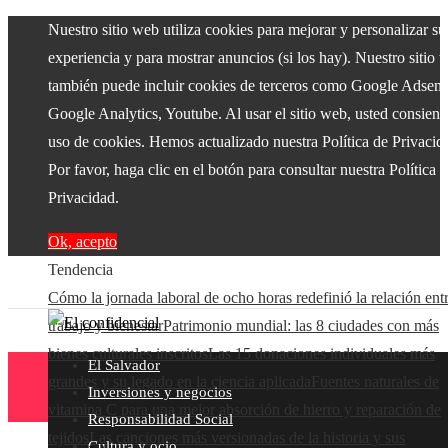
Nuestro sitio web utiliza cookies para mejorar y personalizar su
experiencia y para mostrar anuncios (si los hay). Nuestro sitio 
también puede incluir cookies de terceros como Google Adsens
Google Analytics, Youtube. Al usar el sitio web, usted consiente
uso de cookies. Hemos actualizado nuestra Política de Privacid
Por favor, haga clic en el botón para consultar nuestra Política 
Privacidad.
Ok, acepto
Tendencia
Cómo la jornada laboral de ocho horas redefinió la relación ent
trabajo y bienestar
Patrimonio mundial: las 8 ciudades con más
bienes culturales inscritos
Las 15 donaciones individuales más
El Salvador
grandes y su legado en la ciencia aplicada
Fuentes naturales de
Inversiones y negocios
vitamina C para una mejor absorción de hierro y reparación de
Responsabilidad Social
tejidos
Las canciones más versionadas de la historia y sus
Cultura y ocio