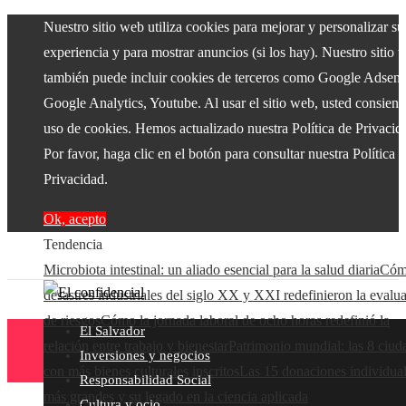
Nuestro sitio web utiliza cookies para mejorar y personalizar su
experiencia y para mostrar anuncios (si los hay). Nuestro sitio 
también puede incluir cookies de terceros como Google Adsens
Google Analytics, Youtube. Al usar el sitio web, usted consiente
uso de cookies. Hemos actualizado nuestra Política de Privacid
Por favor, haga clic en el botón para consultar nuestra Política 
Privacidad.
Ok, acepto
Tendencia
Microbiota intestinal: un aliado esencial para la salud diaria
Cóm
desastres industriales del siglo XX y XXI redefinieron la evalu
de riesgos
Cómo la jornada laboral de ocho horas redefinió la
El Salvador
relación entre trabajo y bienestar
Patrimonio mundial: las 8 ciud
Inversiones y negocios
con más bienes culturales inscritos
Las 15 donaciones individua
Responsabilidad Social
más grandes y su legado en la ciencia aplicada
Cultura y ocio