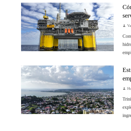
Cóm
ser
Va
Cont
hidr
empl
Est
emp
Hu
Trin
expl
ingr