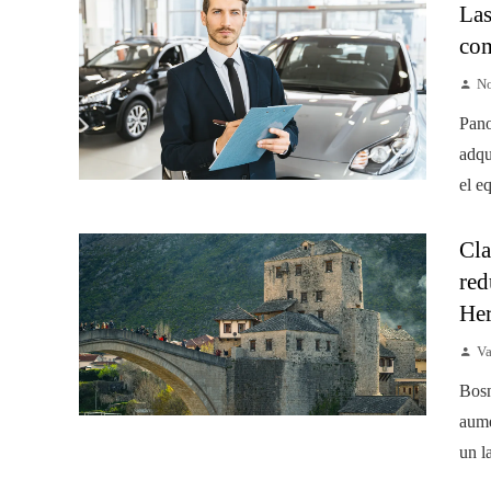
Las
com
No
Pano
adqu
el e
Cla
red
He
Va
Bosn
aume
un l