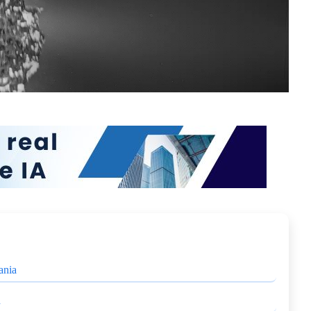
ania
n