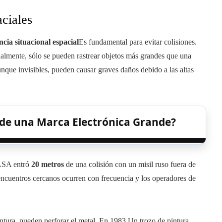
aciales
ncia situacional espacial
Es fundamental para evitar colisiones.
ualmente, sólo se pueden rastrear objetos más grandes que una
unque invisibles, pueden causar graves daños debido a las altas
 de una Marca Electrónica Grande?
NASA entró
20 metros
de una colisión con un misil ruso fuera de
ncuentros cercanos ocurren con frecuencia y los operadores de
tura, pueden perforar el metal. En 1983 Un trozo de pintura