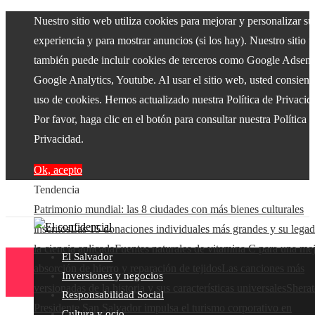
Nuestro sitio web utiliza cookies para mejorar y personalizar su
experiencia y para mostrar anuncios (si los hay). Nuestro sitio 
también puede incluir cookies de terceros como Google Adsens
Google Analytics, Youtube. Al usar el sitio web, usted consiente
uso de cookies. Hemos actualizado nuestra Política de Privacid
Por favor, haga clic en el botón para consultar nuestra Política 
Privacidad.
Ok, acepto
Tendencia
Patrimonio mundial: las 8 ciudades con más bienes culturales
inscritos
Las 15 donaciones individuales más grandes y su lega
la ciencia aplicada
Fuentes naturales de vitamina C para una me
El Salvador
absorción de hierro y reparación de tejidos
Las canciones más
Inversiones y negocios
versionadas de la historia y sus características universales
Shera
Responsabilidad Social
Presidente San Salvador impulsa el turismo corporativo en
Cultura y ocio