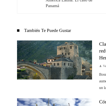
Panamá
También Te Puede Gustar
Cla
red
He
Va
Bosn
aume
un l
Cóm