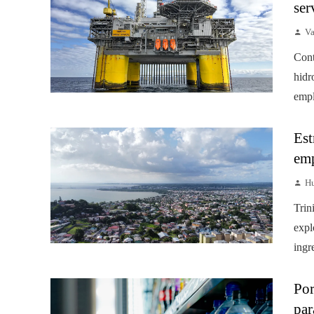
ser
Va
Cont
hidr
empl
Est
emp
Hu
Trin
expl
ingr
Por
par