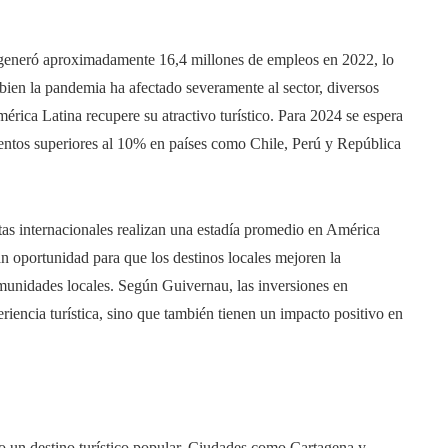
 generó aproximadamente 16,4 millones de empleos en 2022, lo
 bien la pandemia ha afectado severamente al sector, diversos
rica Latina recupere su atractivo turístico. Para 2024 se espera
ientos superiores al 10% en países como Chile, Perú y República
tas internacionales realizan una estadía promedio en América
an oportunidad para que los destinos locales mejoren la
comunidades locales. Según Guivernau, las inversiones en
periencia turística, sino que también tienen un impacto positivo en
 un destino turístico popular. Ciudades como Cartagena y