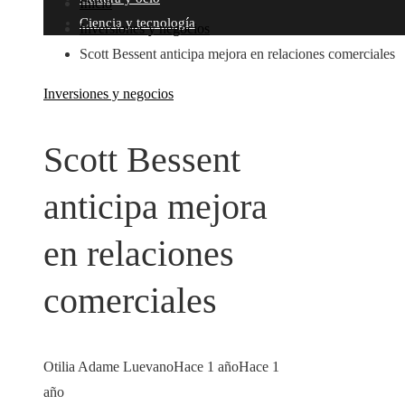
Inicio
Ciencia y tecnología
Inversiones y negocios
Scott Bessent anticipa mejora en relaciones comerciales
Inversiones y negocios
Scott Bessent
anticipa mejora
en relaciones
comerciales
Otilia Adame Luevano
Hace 1 año
Hace 1
año