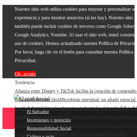
Nuestro sitio web utiliza cookies para mejorar y personalizar su
experiencia y para mostrar anuncios (si los hay). Nuestro sitio 
también puede incluir cookies de terceros como Google Adsens
Google Analytics, Youtube. Al usar el sitio web, usted consiente
uso de cookies. Hemos actualizado nuestra Política de Privacid
Por favor, haga clic en el botón para consultar nuestra Política 
Privacidad.
Ok, acepto
Tendencia
Alianza entre Disney y TikTok facilita la creación de contenido
personajes reconocidos
Microbiota intestinal: un aliado esencial
la salud diaria
Cómo los desastres industriales del siglo XX y X
El Salvador
redefinieron la evaluación de riesgos
Cómo la jornada laboral d
Inversiones y negocios
ocho horas redefinió la relación entre trabajo y bienestar
Patrim
Responsabilidad Social
mundial: las 8 ciudades con más bienes culturales inscritos
Cultura y ocio