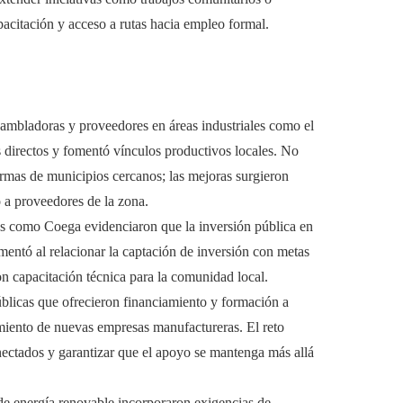
pacitación y acceso a rutas hacia empleo formal.
sambladoras y proveedores en áreas industriales como el
 directos y fomentó vínculos productivos locales. No
irmas de municipios cercanos; las mejoras surgieron
 a proveedores de la zona.
os como Coega evidenciaron que la inversión pública en
umentó al relacionar la captación de inversión con metas
on capacitación técnica para la comunidad local.
públicas que ofrecieron financiamiento y formación a
miento de nuevas empresas manufactureras. El reto
nectados y garantizar que el apoyo se mantenga más allá
de energía renovable incorporaron exigencias de