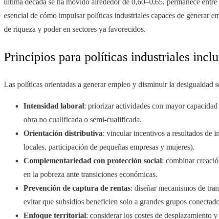
última década se ha movido alrededor de 0,60–0,65, permanece entre la
esencial de cómo impulsar políticas industriales capaces de generar em
de riqueza y poder en sectores ya favorecidos.
Principios para políticas industriales incl
Las políticas orientadas a generar empleo y disminuir la desigualdad 
Intensidad laboral
: priorizar actividades con mayor capacida
obra no cualificada o semi‑cualificada.
Orientación distributiva
: vincular incentivos a resultados de 
locales, participación de pequeñas empresas y mujeres).
Complementariedad con protección social
: combinar creació
en la pobreza ante transiciones económicas.
Prevención de captura de rentas
: diseñar mecanismos de trans
evitar que subsidios beneficien solo a grandes grupos conectado
Enfoque territorial
: considerar los costes de desplazamiento 