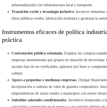
industrialización con infraestructura local y transporte.
Transición verde y tecnologí­a inclusiva
: favorecer industrias
obras públicas verdes, fabricación modular) y gestionar la auto
Instrumentos eficaces de política industri
práctica
Contratación pública orientada
. Emplear las compras estatal
empresas administradas por grupos en situación de desventaja. Lo
sociales han de ser verificables, aplicarse por fases y compleme
calidad.
Apoyo a pequeñas y medianas empresas
. Otorgar financiamie
incorporación a cadenas de valor de grandes compradores. Inicia
emprendedoras de zonas rurales o municipios con menor desarrol
Subsidios salariales condicionados
. Incentivos temporales a 
vinculados a formación en el puesto y a un periodo mínimo de p