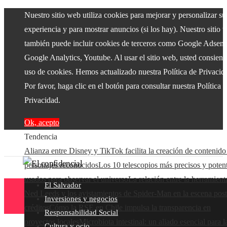
Nuestro sitio web utiliza cookies para mejorar y personalizar su
experiencia y para mostrar anuncios (si los hay). Nuestro sitio 
también puede incluir cookies de terceros como Google Adsens
Google Analytics, Youtube. Al usar el sitio web, usted consiente
uso de cookies. Hemos actualizado nuestra Política de Privacid
Por favor, haga clic en el botón para consultar nuestra Política 
Privacidad.
Ok, acepto
Tendencia
Alianza entre Disney y TikTok facilita la creación de contenido
personajes reconocidos
Los 10 telescopios más precisos y poten
usados para observar el universo
La relación entre la herramient
El Salvador
Ned Leeds y los avistamientos de Spider-Man en la escena post
Inversiones y negocios
créditos
Cómo la RSE en Chile impulsa la transparencia en
Responsabilidad Social
proyectos locales
Microbiota intestinal: un aliado esencial para l
Cultura y ocio