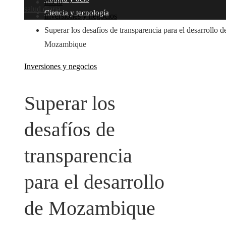
Inicio
salud diaria
Ciencia y tecnología
Inversiones y negocios
Superar los desafíos de transparencia para el desarrollo d
Mozambique
Inversiones y negocios
Superar los
desafíos de
transparencia
para el desarrollo
de Mozambique