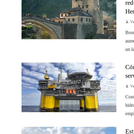
red
He
Va
Bosn
aume
un l
Cóm
ser
Va
Cont
hidr
empl
Est