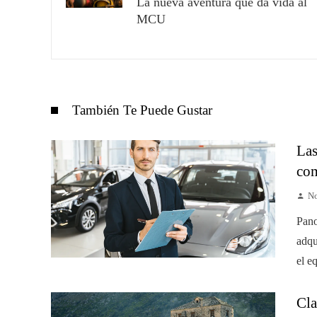
La nueva aventura que da vida al
MCU
También Te Puede Gustar
Las
com
No
Pano
adqu
el e
Cla