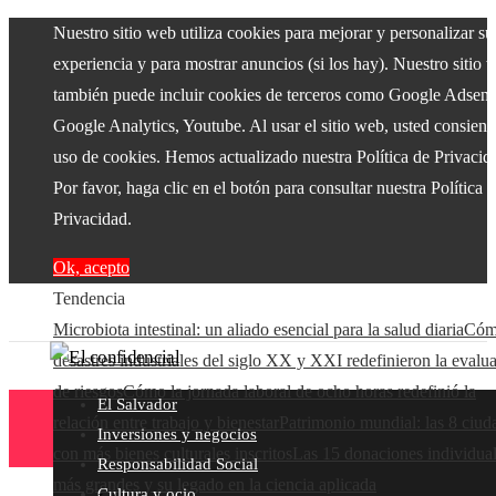
Nuestro sitio web utiliza cookies para mejorar y personalizar su
experiencia y para mostrar anuncios (si los hay). Nuestro sitio 
también puede incluir cookies de terceros como Google Adsens
Google Analytics, Youtube. Al usar el sitio web, usted consiente
uso de cookies. Hemos actualizado nuestra Política de Privacid
Por favor, haga clic en el botón para consultar nuestra Política 
Privacidad.
Ok, acepto
Tendencia
Microbiota intestinal: un aliado esencial para la salud diaria
Cóm
desastres industriales del siglo XX y XXI redefinieron la evalu
de riesgos
Cómo la jornada laboral de ocho horas redefinió la
El Salvador
relación entre trabajo y bienestar
Patrimonio mundial: las 8 ciud
Inversiones y negocios
con más bienes culturales inscritos
Las 15 donaciones individua
Responsabilidad Social
más grandes y su legado en la ciencia aplicada
Cultura y ocio